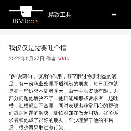
跳
至
精致工具
菜
内
容
单
我仅仅是需要吐个槽
2022年5月27日
作者
sdds
“多”说两句，倾诉的作用，甚至胜过物质利益的满
足，有一份职业处理矛盾纠纷的朋友，每日工作就
是和一些诉求不满者聊天，由于手头资源有限，大
部分问题他解决不了，他只能和那些诉求者一起吐
槽，吐槽规定不合理，同时表现出非常用心的帮他
们跟踪问题的解决，哪怕明知在做无用功。好多诉
求者和他成了很好的朋友，至少理解了他的不易
后，很少再采取过激行为。