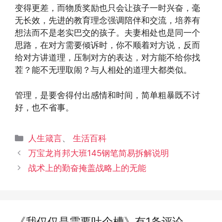
变得更差，而物质奖励也只会让孩子一时兴奋，毫
无长效，先进的教育理念强调陪伴和交流，培养有
想法而不是老实巴交的孩子。夫妻相处也是同一个
思路，在对方需要倾诉时，你不顺着对方说，反而
给对方讲道理，压制对方的表达，对方能不给你找
茬？能不无理取闹？与人相处的道理大都类似。
管理，是要舍得付出感情和时间，简单粗暴既不讨
好，也不省事。
分
人生箴言
、
生活百科
类
文
万宝龙肖邦大班145钢笔简易拆解说明
章
战术上的勤奋掩盖战略上的无能
导
航
《我仅仅是需要吐个槽》有1条评论