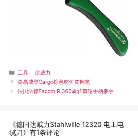
分
工具
、
达威力
类
文
路易威登Cargo棕色鳄鱼皮钢笔
章
法国法肯Facom R.360旋转棘轮手柄扳手
导
航
《德国达威力Stahlwille 12320 电工电
缆刀》有1条评论