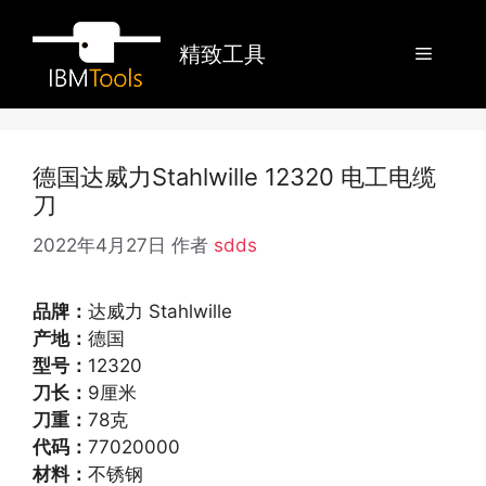
跳
至
精致工具
菜
内
容
单
德国达威力Stahlwille 12320 电工电缆
刀
2022年4月27日
作者
sdds
品牌：
达威力 Stahlwille
产地：
德国
型号：
12320
刀长：
9厘米
刀重：
78克
代码：
77020000
材料：
不锈钢