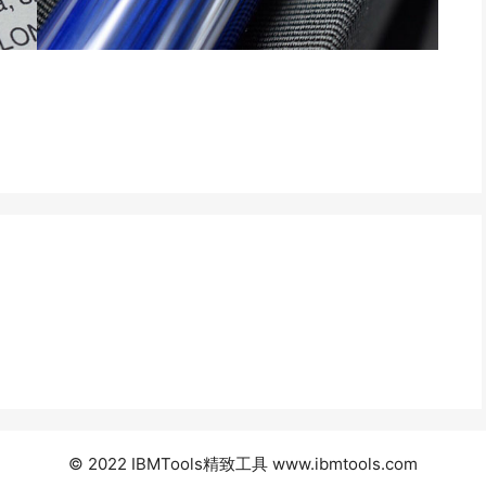
© 2022 IBMTools精致工具
www.ibmtools.com