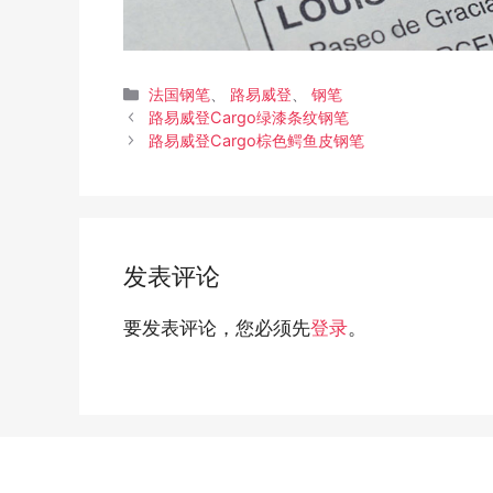
分
法国钢笔
、
路易威登
、
钢笔
文
类
路易威登Cargo绿漆条纹钢笔
章
路易威登Cargo棕色鳄鱼皮钢笔
导
航
发表评论
要发表评论，您必须先
登录
。