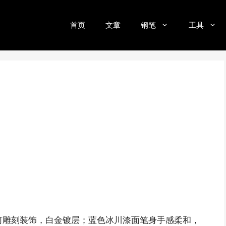
首页
文章
钢笔
工具
、几何雕刻装饰，白金镀层；蓝色冰川漆面笔身手感柔和，