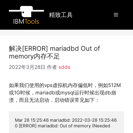
跳
至
精致工具
菜
内
容
单
解决[ERROR] mariadbd Out of
memory内存不足
2022年3月28日
作者
sdds
如果我们使用的vps虚拟机内存偏低时，例如512M
或1G时候，mariadb或mysql运行时候出现db崩
溃，而且无法启动，启动错误常见如下：
Mar 28 15:25:46 mariadbd: 2022-03-28 15:25:46 
0 [ERROR] mariadbd: Out of memory (Needed
