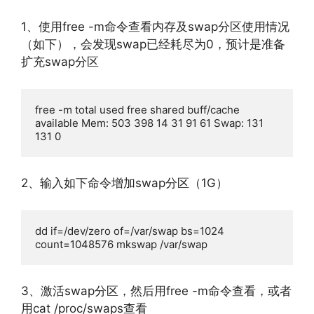
1、使用free -m命令查看内存及swap分区使用情况
（如下），会发现swap已经耗尽为0，预计是准备
扩充swap分区
free -m total used free shared buff/cache 
available Mem: 503 398 14 31 91 61 Swap: 131 
131 0
2、输入如下命令增加swap分区（1G）
dd if=/dev/zero of=/var/swap bs=1024 
count=1048576 mkswap /var/swap
3、激活swap分区，然后用free -m命令查看，或者
用cat /proc/swaps查看